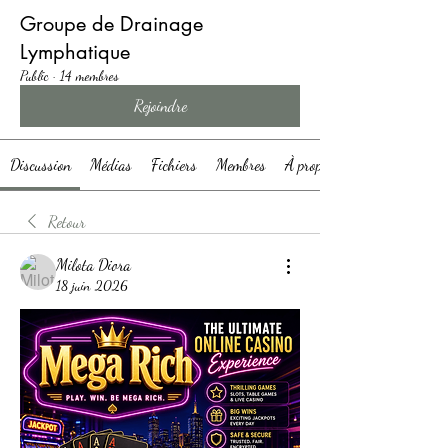
Groupe de Drainage
Lymphatique
Public
·
14 membres
Rejoindre
Discussion
Médias
Fichiers
Membres
À propos
Retour
Milota Diora
18 juin 2026