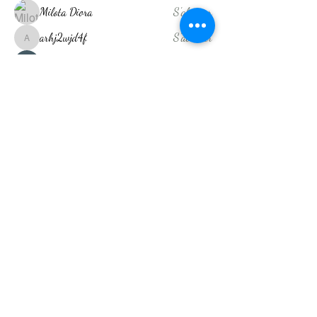
Milota Diora
S'abonner
arhj2wjd4f
S'abonner
arhj2wjd4f
Shreya Patil
S'abonner
Akash Tyagi
S'abonner
kajaljadhav2264
S'abonner
kajaljadhav2264
Voir tous les membres (14)
Drainage Lymphatique Réunion
Nos Adresses
35 rue Jacob Saint Denis
134 Ancienne RN3 Condé
Concession