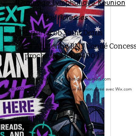
Drainage Lymphatique Réunion
Nos Adresses
35 rue Jacob Saint Denis
134 Ancienne RN3 Condé Conces
( proche de McDo 400 )
rdv@drainage-lymphatique-reunion.com
© 2022 par Drainage Lymphatique Réunion. Créé avec Wix.com