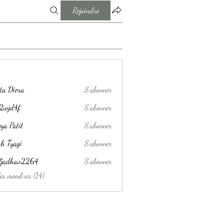
Rejoindre
ta Diora
S'abonner
j2wjd4f
S'abonner
4f
ya Patil
S'abonner
h Tyagi
S'abonner
aljadhav2264
S'abonner
hav2264
les membres (14)