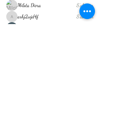
Milota Diora
S'abonner
arhj2wjd4f
S'abonner
arhj2wjd4f
Shreya Patil
S'abonner
Akash Tyagi
S'abonner
kajaljadhav2264
S'abonner
kajaljadhav2264
Voir tous les membres (14)
Drainage Lymphatique Réunion
Nos Adresses
35 rue Jacob Saint Denis
134 Ancienne RN3 Condé
Concession