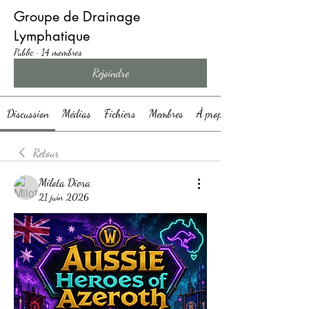
Groupe de Drainage
Lymphatique
Public
·
14 membres
Rejoindre
Discussion
Médias
Fichiers
Membres
À propos
Retour
Milota Diora
21 juin 2026