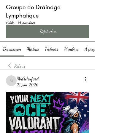
Groupe de Drainage
Lymphatique
Public
·
14 membres
Rejoindre
Discussion
Médias
Fichiers
Membres
À propos
Retour
MiaWexford
MiaWexford
21 juin 2026