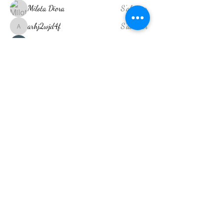
Milota Diora
S'abonner
arhj2wjd4f
S'abonner
arhj2wjd4f
Shreya Patil
S'abonner
Akash Tyagi
S'abonner
kajaljadhav2264
S'abonner
kajaljadhav2264
Voir tous les membres (14)
Drainage Lymphatique Réunion
Nos Adresses
35 rue Jacob Saint Denis
134 Ancienne RN3 Condé
Concession