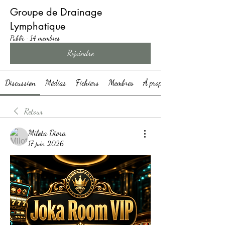
Groupe de Drainage
Lymphatique
Public
·
14 membres
Rejoindre
Discussion
Médias
Fichiers
Membres
À propos
Retour
Milota Diora
17 juin 2026