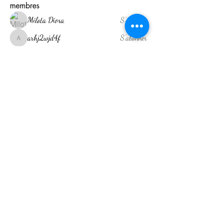
membres
Milota Diora
S'abonner
arhj2wjd4f
S'abonner
arhj2wjd4f
Shreya Patil
S'abonner
Akash Tyagi
S'abonner
kajaljadhav2264
S'abonner
kajaljadhav2264
Voir tous les membres (14)
Drainage Lymphatique Réunion
Nos Adresses
35 rue Jacob Saint Denis
134 Ancienne RN3 Condé