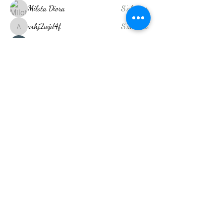
Milota Diora
S'abonner
arhj2wjd4f
S'abonner
arhj2wjd4f
Shreya Patil
S'abonner
Akash Tyagi
S'abonner
kajaljadhav2264
S'abonner
kajaljadhav2264
Voir tous les membres (14)
Drainage Lymphatique Réunion
Nos Adresses
35 rue Jacob Saint Denis
134 Ancienne RN3 Condé
Concession