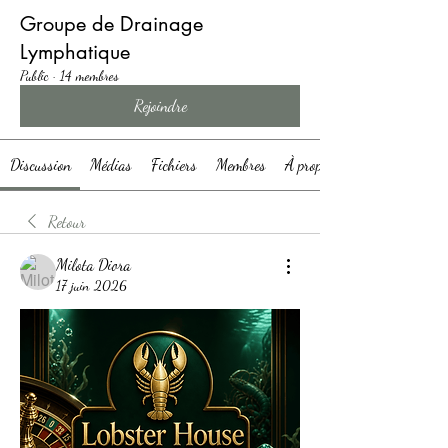
Groupe de Drainage
Lymphatique
Public
·
14 membres
Rejoindre
Discussion
Médias
Fichiers
Membres
À propos
Retour
Milota Diora
17 juin 2026