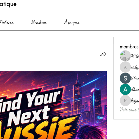
atique
Fichiers
Membres
À propos
membres
Milo
arh
arhj2wjd
Shre
Akas
kaj
kajaljad
Voir tous 