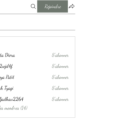
Rejoindre
ta Diora
S'abonner
j2wjd4f
S'abonner
4f
ya Patil
S'abonner
h Tyagi
S'abonner
aljadhav2264
S'abonner
hav2264
les membres (14)