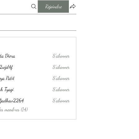
Rejoindre
ta Diora
S'abonner
j2wjd4f
S'abonner
4f
ya Patil
S'abonner
h Tyagi
S'abonner
aljadhav2264
S'abonner
hav2264
les membres (14)