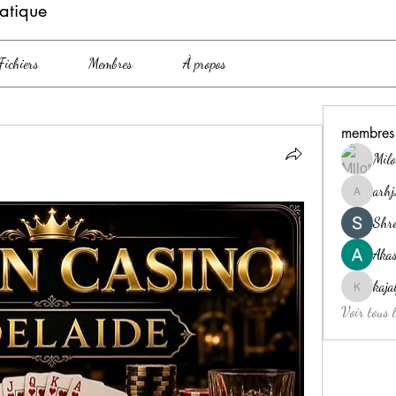
atique
Fichiers
Membres
À propos
membres
Milo
arh
arhj2wjd
Shre
Akas
kaj
kajaljad
Voir tous 