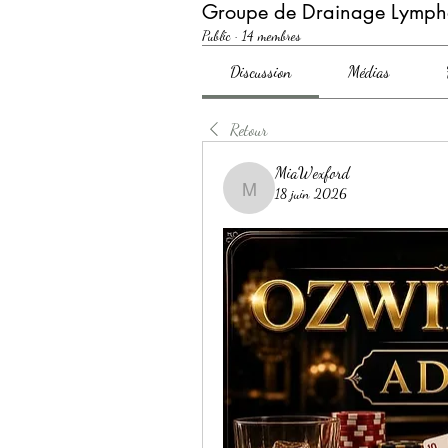
Groupe de Drainage Lymph
Public
·
14 membres
Discussion
Médias
Retour
MiaWexford
18 juin 2026
MiaWexford