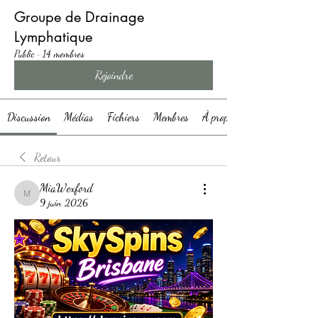
Groupe de Drainage
Lymphatique
Public
·
14 membres
Rejoindre
Discussion
Médias
Fichiers
Membres
À propos
Retour
MiaWexford
MiaWexford
9 juin 2026