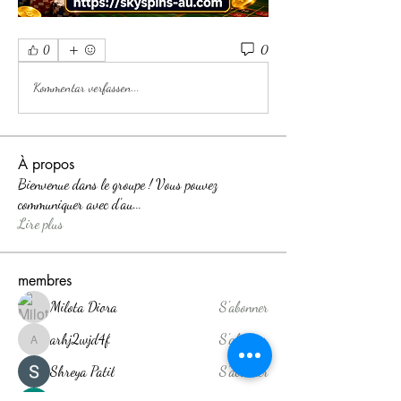
0
0
Kommentar verfassen...
À propos
Bienvenue dans le groupe ! Vous pouvez
communiquer avec d'au
...
Lire plus
membres
Milota Diora
S'abonner
arhj2wjd4f
S'abonner
arhj2wjd4f
Shreya Patil
S'abonner