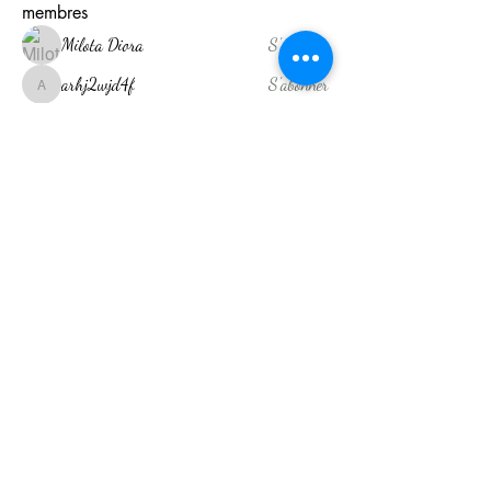
membres
Milota Diora
S'abonner
arhj2wjd4f
S'abonner
arhj2wjd4f
Shreya Patil
S'abonner
Akash Tyagi
S'abonner
kajaljadhav2264
S'abonner
kajaljadhav2264
Voir tous les membres (14)
Drainage Lymphatique Réunion
Nos Adresses
35 rue Jacob Saint Denis
134 Ancienne RN3 Condé