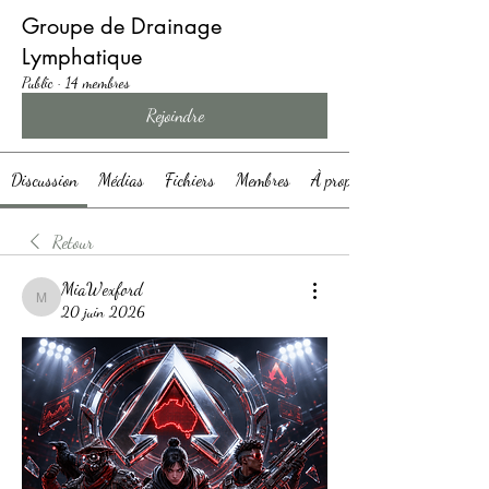
Groupe de Drainage
Lymphatique
Public
·
14 membres
Rejoindre
Discussion
Médias
Fichiers
Membres
À propos
Retour
MiaWexford
MiaWexford
20 juin 2026